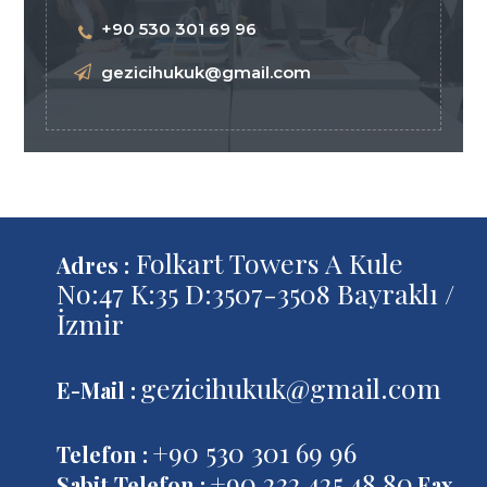
+90 530 301 69 96
gezicihukuk@gmail.com
Folkart Towers A Kule
Adres :
No:47 K:35 D:3507-3508 Bayraklı /
İzmir
gezicihukuk@gmail.com
E-Mail :
+90 530 301 69 96
Telefon :
+90 232 425 48 80
Sabit Telefon :
Fax