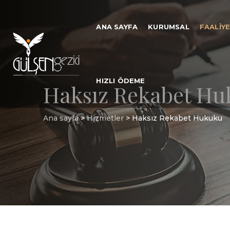
ANA SAYFA
KURUMSAL
FAALIY
HIZLI ÖDEME
Haksız Rekabet H
Ana sayfa
>
Hizmetler
>
Haksız Rekabet Hukuku