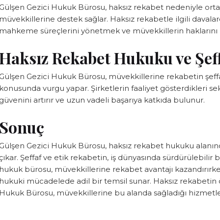
Gülşen Gezici Hukuk Bürosu, haksız rekabet nedeniyle orta
müvekkillerine destek sağlar. Haksız rekabetle ilgili davalard
mahkeme süreçlerini yönetmek ve müvekkillerin haklarını k
Haksız Rekabet Hukuku ve Şeff
Gülşen Gezici Hukuk Bürosu, müvekkillerine rekabetin şeffa
konusunda vurgu yapar. Şirketlerin faaliyet gösterdikleri se
güvenini artırır ve uzun vadeli başarıya katkıda bulunur.
Sonuç
Gülşen Gezici Hukuk Bürosu, haksız rekabet hukuku alanın
çıkar. Şeffaf ve etik rekabetin, iş dünyasında sürdürülebil
hukuk bürosu, müvekkillerine rekabet avantajı kazandırır
hukuki mücadelede adil bir temsil sunar. Haksız rekabetin ö
Hukuk Bürosu, müvekkillerine bu alanda sağladığı hizmetle