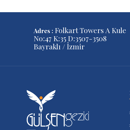
Folkart Towers A Kule
Adres :
No:47 K:35 D:3507-3508
Bayraklı / İzmir