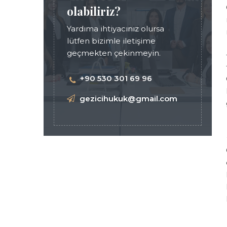
olabiliriz?
Yardıma ihtiyacınız olursa
lütfen bizimle iletişime
geçmekten çekinmeyin.
+90 530 301 69 96
gezicihukuk@gmail.com