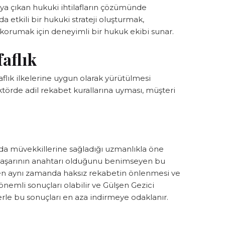
ya çıkan hukuki ihtilafların çözümünde
a etkili bir hukuki strateji oluşturmak,
orumak için deneyimli bir hukuk ekibi sunar.
aflık
flık ilkelerine uygun olarak yürütülmesi
ktörde adil rekabet kurallarına uyması, müşteri
da müvekkillerine sağladığı uzmanlıkla öne
ir başarının anahtarı olduğunu benimseyen bu
ken aynı zamanda haksız rekabetin önlenmesi ve
nemli sonuçları olabilir ve Gülşen Gezici
rle bu sonuçları en aza indirmeye odaklanır.