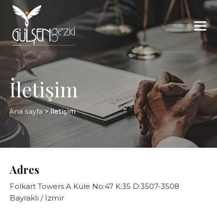
İletişim
Ana sayfa
>
İletişim
Adres
Folkart Towers A Kule No:47 K:35 D:3507-3508
Bayraklı / İzmir