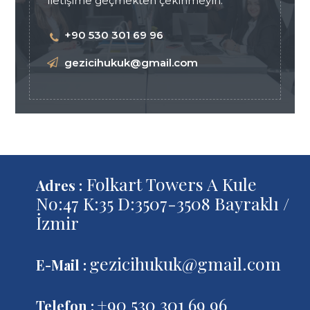
iletişime geçmekten çekinmeyin.
+90 530 301 69 96
gezicihukuk@gmail.com
Folkart Towers A Kule
Adres :
No:47 K:35 D:3507-3508 Bayraklı /
İzmir
gezicihukuk@gmail.com
E-Mail :
+90 530 301 69 96
Telefon :