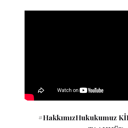
#HakkımızHukukumuz Kİ