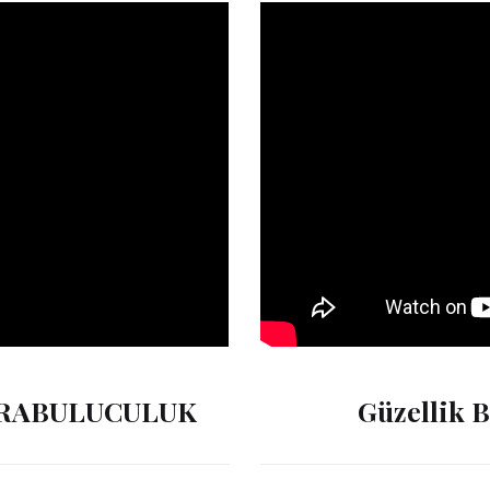
ARABULUCULUK
Güzellik B